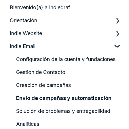
Bienvenido(a) a Indiegraf
Orientación
Indie Website
Guía de inicio rápido
Indie Email
Analítica y crecimiento
Participación y formularios de audiencia
Configuración de la cuenta y fundaciones
Configurando tu Página de Inicio
Gestión de Contacto
Creación y gestión de contenido
Creación de campañas
Diseño y estructura de la página
Envío de campañas y automatización
Indiegraf Pay
Solución de problemas y entregabilidad
Medios y activos visuales
Analíticas