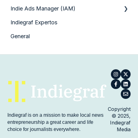
Indie Ads Manager (IAM)
Herramientas de SEO y Google
Indiegraf Expertos
Administración del Sitio
Informes y Estadísticas
General
Preguntas Técnicas
Artículos Esenciales
Guía de Inicio Rápido
Copyright
Indiegraf is on a mission to make local news
© 2025,
entrepreneurship a great career and life
Indiegraf
Media
choice for journalists everywhere.