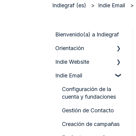
Indiegraf (es)
Indie Email
Bienvenido(a) a Indiegraf
Orientación
Indie Website
Guía de inicio rápido
Indie Email
Analítica y crecimiento
Participación y
Configuración de la
formularios de
cuenta y fundaciones
audiencia
Gestión de Contacto
Configurando tu
Creación de campañas
Página de Inicio