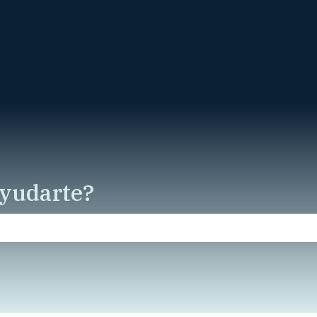
r submenú de
yudarte?
campo de búsqueda está vacío.