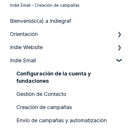
Indie Email – Creación de campañas
Bienvenido(a) a Indiegraf
Orientación
Indie Website
Guía de inicio rápido
Indie Email
Analítica y crecimiento
Participación y formularios de audiencia
Configuración de la cuenta y
fundaciones
Configurando tu Página de Inicio
Gestión de Contacto
Creación y gestión de contenido
Creación de campañas
Diseño y estructura de la página
Envío de campañas y automatización
Indiegraf Pay