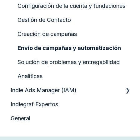
Participación y formularios de audiencia
Configuración de la cuenta y fundaciones
Configurando tu Página de Inicio
Gestión de Contacto
Creación y gestión de contenido
Creación de campañas
Diseño y estructura de la página
Envío de campañas y automatización
Indiegraf Pay
Solución de problemas y entregabilidad
Medios y activos visuales
Analíticas
Indie Ads Manager (IAM)
Herramientas de SEO y Google
Indiegraf Expertos
Administración del Sitio
Informes y Estadísticas
General
Preguntas Técnicas
Artículos Esenciales
Guía de Inicio Rápido